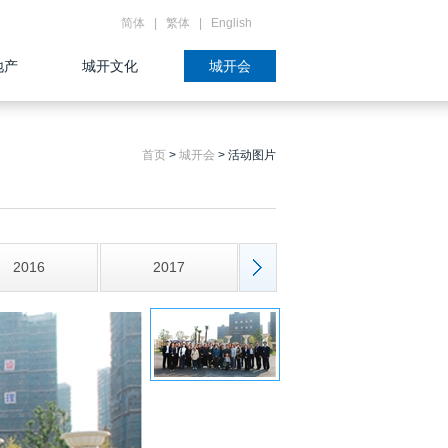
简体
|
繁体
|
English
地产
城开文化
城开会
首页
>
城开会
>
活动图片
2016
2017