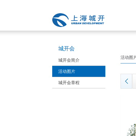
城开会
活动图
城开会简介
活动图片
城开会章程