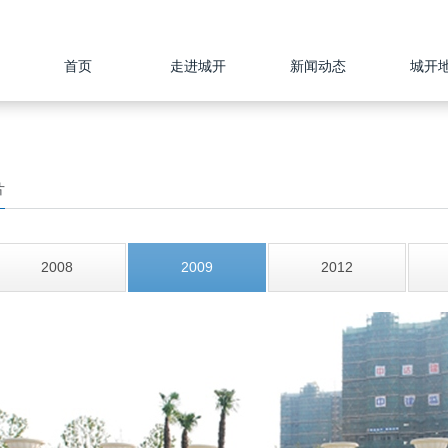
首页
走进城开
新闻动态
城开
片
2008
2009
2012